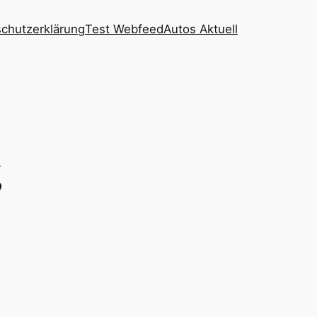
chutzerklärung
Test Webfeed
Autos Aktuell
g